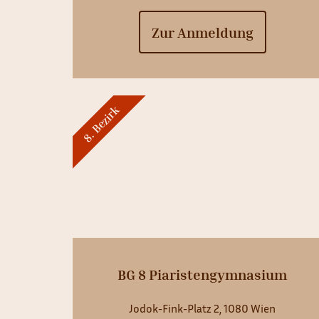
Zur Anmeldung
8. Bezirk
BG 8 Piaristengymnasium
Jodok-Fink-Platz 2, 1080 Wien