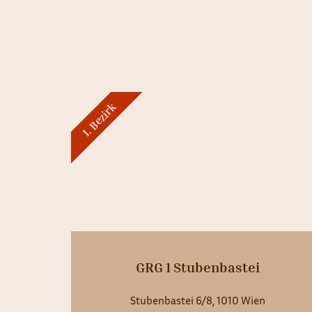
1. Bezirk
GRG 1 Stubenbastei
Stubenbastei 6/8, 1010 Wien