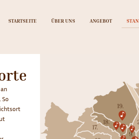
STARTSEITE
ÜBER UNS
ANGEBOT
STA
orte
 an
. So
ichtsort
ut
er