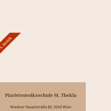
. Bezirk
Piaristenvolksschule St. Thekla
Wiedner Hauptstraße 82, 1040 Wien