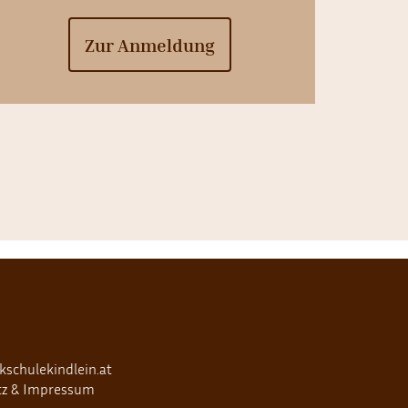
Zur Anmeldung
schulekindlein.at
tz & Impressum