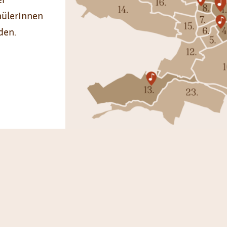
hülerInnen
den.