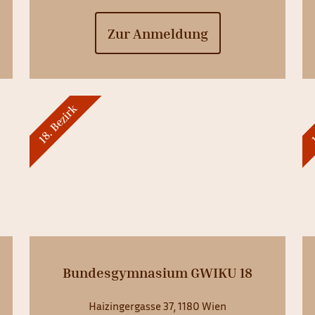
Zur Anmeldung
18. Bezirk
1
Bundesgymnasium GWIKU 18
Haizingergasse 37, 1180 Wien