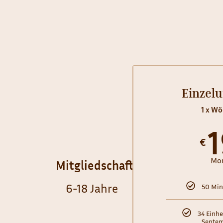
Einzelu
1 x Wö
€
Mon
Mitgliedschaft*
6-18 Jahre
50 Min
34 Einhe
Septem