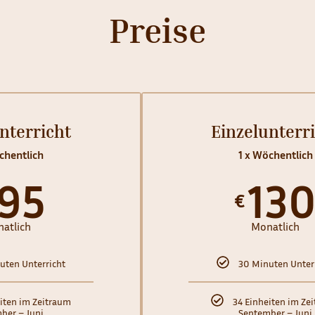
Preise
nterricht
Einzelunterr
chentlich
1 x Wöchentlich
195
13
€
atlich
Monatlich
uten Unterricht
30 Minuten Unter
iten im Zeitraum
34 Einheiten im Ze
ber – Juni
September – Juni