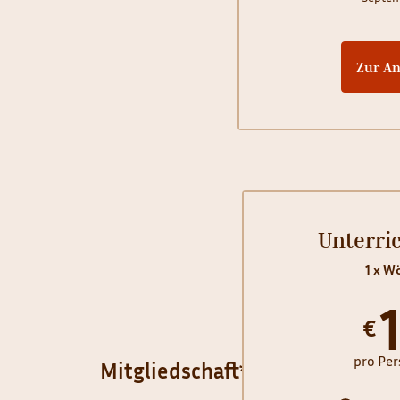
Zur A
Unterric
1 x W
€
pro Per
Mitgliedschaft*