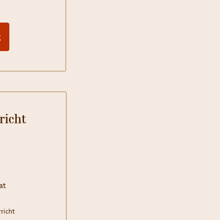
g
richt
5
at
richt