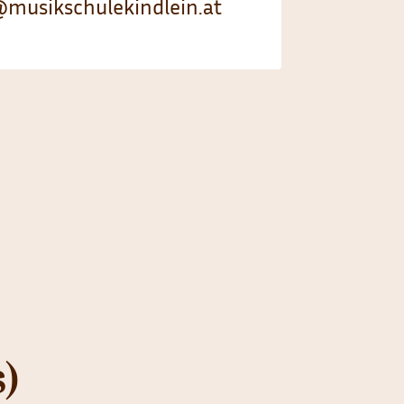
@musikschulekindlein.at
)