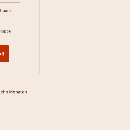
itraum
 Gruppe
il
n zehn Monaten