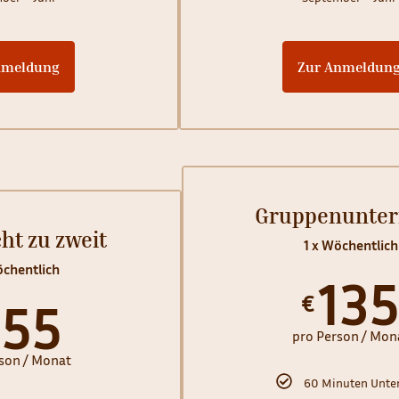
nmeldung
Zur Anmeldun
Gruppenunter
ht zu zweit
1 x Wöchentlich
öchentlich
13
€
155
pro Person / Mon
son / Monat
60 Minuten Unter