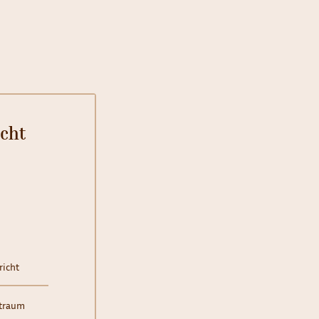
icht
0
richt
itraum